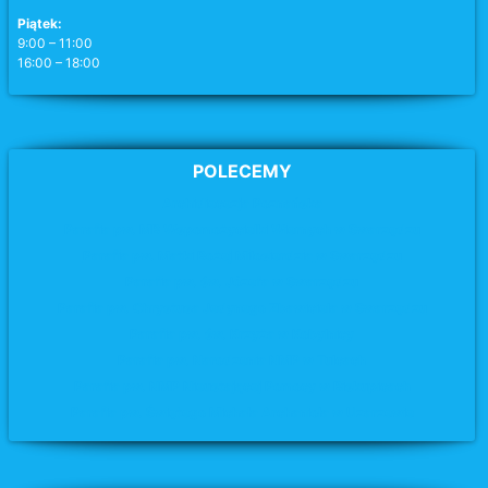
Piątek:
9:00 – 11:00
16:00 – 18:00
POLECEMY
Archidiecezja Poznańska
Parafia pw. MB Wspomożycielki Wiernych w Swarzędzu
Parafia pw. Matki Bożej Miłosierdzia
w Swarzędzu
Parafia pw. św. Józefa
w Swarzędzu
Parafia pw. Chrystusa Jedynego Zbawiciela w Swarzędzu
Parafia pw. św. Krzyża
w Kobylnicy
Parafia pw. Narodzenia NMP w Tulcach
Parafia pw. NMP Nieustającej Pomocy w Biskupicach
Parafia pw. Świętego Michała Archanioła w Uzarzewie