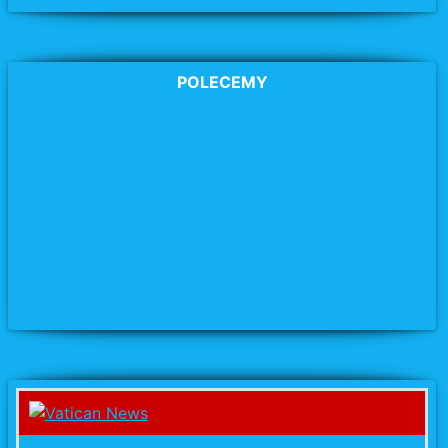
POLECEMY
Archidiecezja Poznańska
Parafia pw. MB Wspomożycielki Wiernych w Swarzędzu
Parafia pw. Matki Bożej Miłosierdzia
w Swarzędzu
Parafia pw. św. Józefa
w Swarzędzu
Parafia pw. Chrystusa Jedynego Zbawiciela w Swarzędzu
Parafia pw. św. Krzyża
w Kobylnicy
Parafia pw. Narodzenia NMP w Tulcach
Parafia pw. NMP Nieustającej Pomocy w Biskupicach
Parafia pw. Świętego Michała Archanioła w Uzarzewie