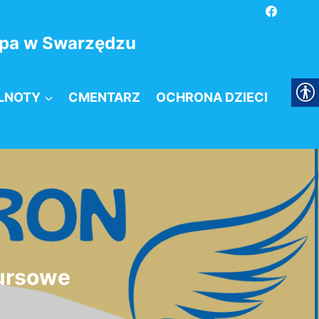
kupa w Swarzędzu
LNOTY
CMENTARZ
OCHRONA DZIECI
ursowe