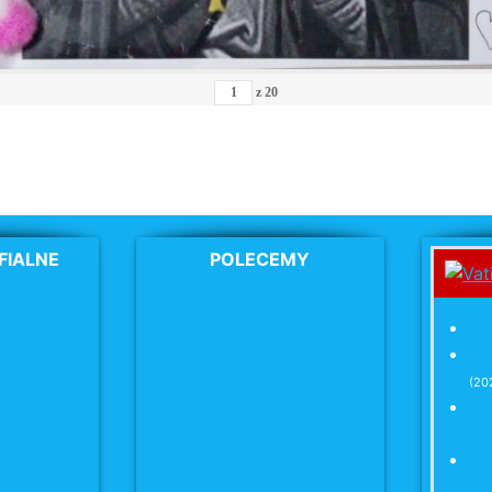
z
20
FIALNE
POLECEMY
Archidiecezja Poznańska
Parafia pw. MB Wspomożycielki
Mł
Wiernych w Swarzędzu
Ch
Parafia pw. Matki Bożej
Miłosierdzia
w Swarzędzu
(20
Parafia pw. św. Józefa
w
Pr
Swarzędzu
Po
Parafia pw. Chrystusa Jedynego
Zbawiciela w Swarzędzu
Ka
Parafia pw. św. Krzyża
w Kobylnicy
pr