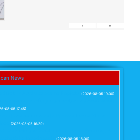
›
»
odzież w Asyżu czeka na Papieża
(2026-08-05 19:00)
rześcijanie i konfucjaniści wobec wyzwań świata
26-08-05 17:45)
zygotowania do wizyty Papieża Leona XIV w
lsce
(2026-08-05 16:29)
rd. Makrickas w święto Matki Bożej Śnieżnej: Bóg
zychodzi z łagodnością
(2026-08-05 16:00)