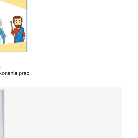
.
onanie prac.