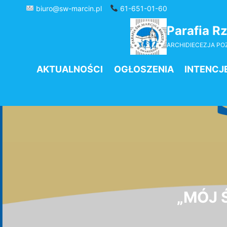
Przejdź
biuro@sw-marcin.pl
61-651-01-60
do
Parafia R
treści
ARCHIDIECEZJA P
AKTUALNOŚCI
OGŁOSZENIA
INTENCJ
„MÓJ 