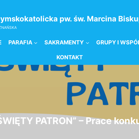
zymskokatolicka pw. św. Marcina Bis
OZNAŃSKA
E
PARAFIA
SAKRAMENTY
GRUPY I WSPÓ
KONTAKT
ŚWIĘTY PATRON” – Prace konk