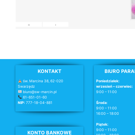
«
‹
KONTAKT
BIURO PARA
św. Marcina 38, 62-020
Poniedziałek:
Swarzędz
wrzesień – czerwiec:
biuro@sw-marcin.pl
9:00 – 11:00
61-651-01-60
NIP:
777-18-04-881
Środa
:
9:00 – 11:00
16:00 – 18:00
Piątek:
9:00 – 11:00
KONTO BANKOWE