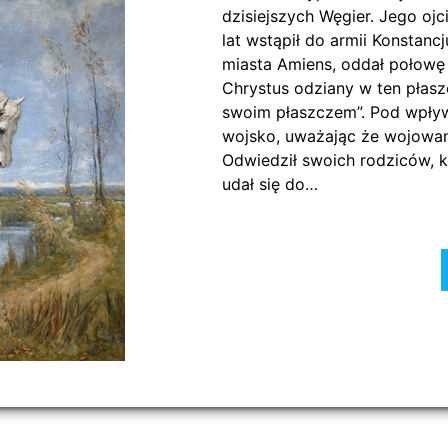
dzisiejszych Węgier. Jego o
lat wstąpił do armii Konstan
miasta Amiens, oddał połowę
Chrystus odziany w ten płasz
swoim płaszczem”. Pod wpływe
wojsko, uważając że wojowanie
Odwiedził swoich rodziców, k
udał się do…