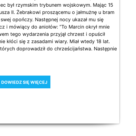
jciec był rzymskim trybunem wojskowym. Mając 15
cjusza II. Żebrakowi proszącemu o jałmużnę u bram
 swej opończy. Następnej nocy ukazał mu się
cz i mówiący do aniołów: ”To Marcin okrył mnie
m tego wydarzenia przyjął chrzest i opuścił
 kłóci się z zasadami wiary. Miał wtedy 18 lat.
tórych doprowadził do chrześcijaństwa. Następnie
DOWIEDZ SIĘ WIĘCEJ