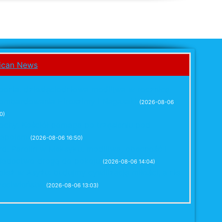
ponia: dziesięciodniowa modlitwa w rocznicę
ombardowania Hiroszimy i Nagasaki
(2026-08-06
0)
ochy: Kościół pomaga po trzęsieniu pod
apolem
(2026-08-06 16:50)
rd. Parolin w Meksyku: modlitwa, obecność i
iadectwo drogą do pokoju
(2026-08-06 14:04)
pież w Asyżu: budujmy cywilizację miłości, a nie
zeciwieństw
(2026-08-06 13:03)