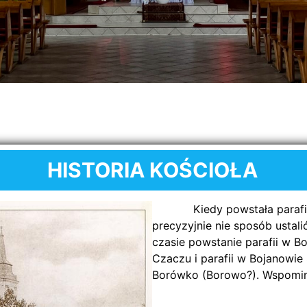
HISTORIA
KOŚCIOŁA
Kiedy powstała parafia p
precyzyjnie nie sposób ustali
czasie powstanie parafii w B
Czaczu i parafii w Bojanowie 
Borówko (Borowo?). Wspomin