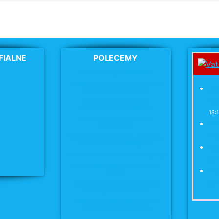
FIALNE
POLECEMY
Archidiecezja Poznańska
Parafia pw. MB Wspomożycielki
Ja
Wiernych w Swarzędzu
zb
Parafia pw. Matki Bożej
Miłosierdzia
w Swarzędzu
18:1
Parafia pw. św. Józefa
w
Wł
Swarzędzu
Ne
Parafia pw. Chrystusa Jedynego
Zbawiciela w Swarzędzu
Ka
Parafia pw. św. Krzyża
w Kobylnicy
św
Parafia pw. Narodzenia NMP w
Pa
Tulcach
pr
Parafia pw. NMP Nieustającej
Pomocy w Biskupicach
Parafia pw. Świętego Michała
Archanioła w Uzarzewie