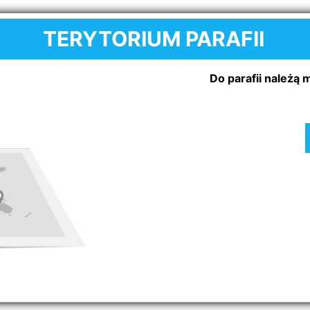
TERYTO
R
IUM PARAFII
Do parafii należą 