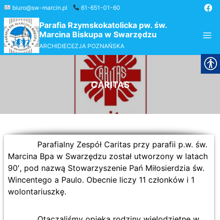
Przejdź
biuro@sw-marcin.pl
61-651-01-60
do
Parafia Rzymskokatolicka pw. św.
treści
Marcina Biskupa w Swarzędzu
ARCHIDIECEZJA POZNAŃSKA
CARITAS
Parafialny Zespół Caritas przy parafii p.w. św.
Marcina Bpa w Swarzędzu został utworzony w latach
90′, pod nazwą Stowarzyszenie Pań Miłosierdzia św.
Wincentego a Paulo. Obecnie liczy 11 członków i 1
wolontariuszkę.
Otaczaliśmy opieką rodziny wielodzietne w