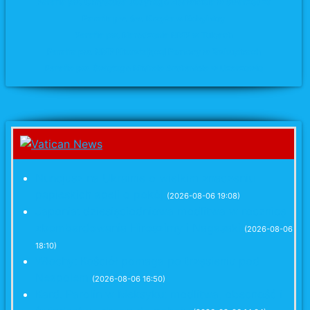
Parafia pw. Chrystusa Jedynego Zbawiciela w Swarzędzu
Parafia pw. św. Krzyża
w Kobylnicy
Parafia pw. Narodzenia NMP w Tulcach
Parafia pw. NMP Nieustającej Pomocy w Biskupicach
Parafia pw. Świętego Michała Archanioła w Uzarzewie
Nuncjusz na Ukrainie o wielkim znaczeniu
papieskich apeli o pokój
(2026-08-06 19:08)
Japonia: dziesięciodniowa modlitwa w rocznicę
zbombardowania Hiroszimy i Nagasaki
(2026-08-06
18:10)
Włochy: Kościół pomaga po trzęsieniu pod
Neapolem
(2026-08-06 16:50)
Kard. Parolin w Meksyku: modlitwa, obecność i