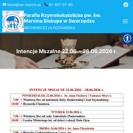
Przejdź
biuro@sw-marcin.pl
61-651-01-60
do
Parafia Rzymskokatolicka pw. św.
treści
Marcina Biskupa w Swarzędzu
ARCHIDIECEZJA POZNAŃSKA
Intencje Mszalne 22.06. – 28.06.2026 r.