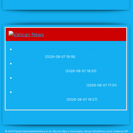
Parafia pw. Świętego Michała Archanioła w Uzarzewie
Papież w Lourdes: pielgrzym pośród chorych i
utrudzonych
(2026-08-07 19:18)
Biskupi o podróży apostolskiej Leona XIV do
Francji: wielka radość
(2026-08-07 18:20)
Kard. Rossi: przyjazd Leona XIV do Argentyny
hołdem dla papieża Franciszka
(2026-08-07 17:31)
Na Górze Tabor Kustodia świętowała
Przemienienie Pańskie
(2026-08-07 16:27)
© 2024 Parafia Rzymskokatolicka p.w. św. Marcina Bpa w Swarzędzu, Motyw WordPress, autor: Kadence WP