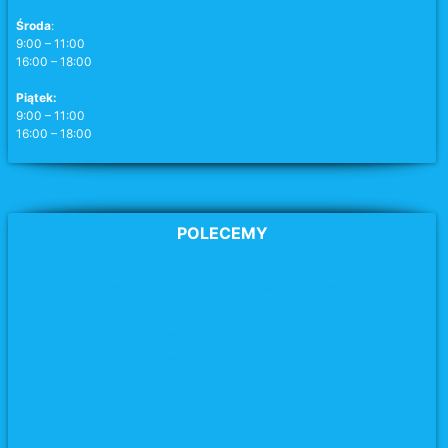
Środa
:
9:00 – 11:00
16:00 – 18:00
Piątek:
9:00 – 11:00
16:00 – 18:00
POLECEMY
Archidiecezja Poznańska
Parafia pw. MB Wspomożycielki Wiernych w Swarzędzu
Parafia pw. Matki Bożej Miłosierdzia
w Swarzędzu
Parafia pw. św. Józefa
w Swarzędzu
Parafia pw. Chrystusa Jedynego Zbawiciela w Swarzędzu
Parafia pw. św. Krzyża
w Kobylnicy
Parafia pw. Narodzenia NMP w Tulcach
Parafia pw. NMP Nieustającej Pomocy w Biskupicach