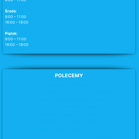
Środa
:
9:00 – 11:00
16:00 – 18:00
Piątek:
9:00 – 11:00
16:00 – 18:00
POLECEMY
Archidiecezja Poznańska
Parafia pw. MB Wspomożycielki Wiernych w Swarzędzu
Parafia pw. Matki Bożej Miłosierdzia
w Swarzędzu
Parafia pw. św. Józefa
w Swarzędzu
Parafia pw. Chrystusa Jedynego Zbawiciela w Swarzędzu
Parafia pw. św. Krzyża
w Kobylnicy
Parafia pw. Narodzenia NMP w Tulcach
Parafia pw. NMP Nieustającej Pomocy w Biskupicach