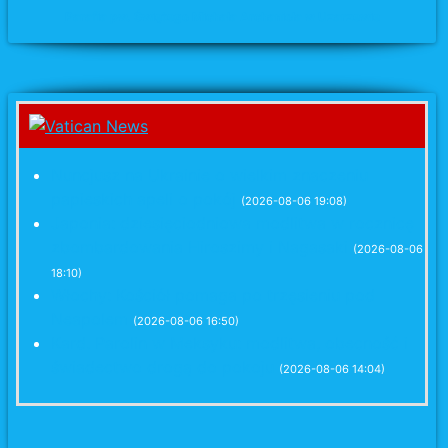
Parafia pw. Świętego Michała Archanioła w Uzarzewie
Nuncjusz na Ukrainie o wielkim znaczeniu
papieskich apeli o pokój
(2026-08-06 19:08)
Japonia: dziesięciodniowa modlitwa w rocznicę
zbombardowania Hiroszimy i Nagasaki
(2026-08-06
18:10)
Włochy: Kościół pomaga po trzęsieniu pod
Neapolem
(2026-08-06 16:50)
Kard. Parolin w Meksyku: modlitwa, obecność i
świadectwo drogą do pokoju
(2026-08-06 14:04)