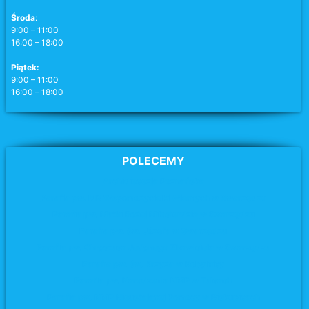
Środa
:
9:00 – 11:00
16:00 – 18:00
Piątek:
9:00 – 11:00
16:00 – 18:00
POLECEMY
Archidiecezja Poznańska
Parafia pw. MB Wspomożycielki Wiernych w Swarzędzu
Parafia pw. Matki Bożej Miłosierdzia
w Swarzędzu
Parafia pw. św. Józefa
w Swarzędzu
Parafia pw. Chrystusa Jedynego Zbawiciela w Swarzędzu
Parafia pw. św. Krzyża
w Kobylnicy
Parafia pw. Narodzenia NMP w Tulcach
Parafia pw. NMP Nieustającej Pomocy w Biskupicach