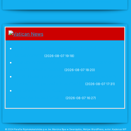
Parafia pw. Świętego Michała Archanioła w Uzarzewie
Papież w Lourdes: pielgrzym pośród chorych i
utrudzonych
(2026-08-07 19:18)
Biskupi o podróży apostolskiej Leona XIV do
Francji: wielka radość
(2026-08-07 18:20)
Kard. Rossi: przyjazd Leona XIV do Argentyny
hołdem dla papieża Franciszka
(2026-08-07 17:31)
Na Górze Tabor Kustodia świętowała
Przemienienie Pańskie
(2026-08-07 16:27)
© 2024 Parafia Rzymskokatolicka p.w. św. Marcina Bpa w Swarzędzu, Motyw WordPress, autor: Kadence WP