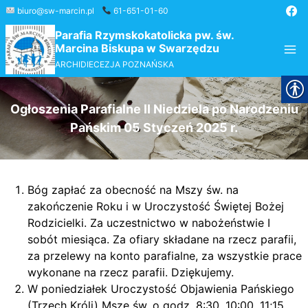
Przejdź
biuro@sw-marcin.pl
61-651-01-60
do
Parafia Rzymskokatolicka pw. św.
treści
Marcina Biskupa w Swarzędzu
ARCHIDIECEZJA POZNAŃSKA
Ogłoszenia Parafialne II Niedziela po Narodzeniu
Pańskim 05 Styczeń 2025 r.
Bóg zapłać za obecność na Mszy św. na
zakończenie Roku i w Uroczystość Świętej Bożej
Rodzicielki. Za uczestnictwo w nabożeństwie I
sobót miesiąca. Za ofiary składane na rzecz parafii,
za przelewy na konto parafialne, za wszystkie prace
wykonane na rzecz parafii. Dziękujemy.
W poniedziałek Uroczystość Objawienia Pańskiego
(Trzech Króli) Msze św. o godz. 8:30, 10:00, 11;15,