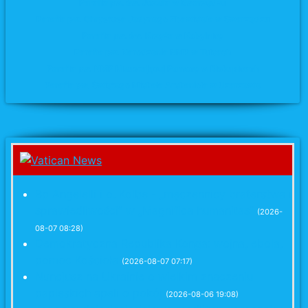
Parafia pw. św. Józefa
w Swarzędzu
Parafia pw. Chrystusa Jedynego Zbawiciela w Swarzędzu
Parafia pw. św. Krzyża
w Kobylnicy
Parafia pw. Narodzenia NMP w Tulcach
Parafia pw. NMP Nieustającej Pomocy w Biskupicach
Parafia pw. Świętego Michała Archanioła w Uzarzewie
Bp Angelelli i o. Kolbe - „męczennicy braterstwa i
sprawiedliwości” w „Magnifica humanitas”
(2026-
08-07 08:28)
Demokratyczna Republika Konga: wojna, ebola,
pomoc Kościoła
(2026-08-07 07:17)
Nuncjusz na Ukrainie o wielkim znaczeniu
papieskich apeli o pokój
(2026-08-06 19:08)