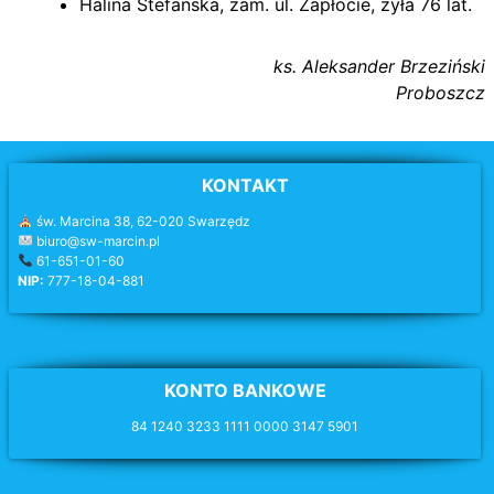
Halina Stefańska, zam. ul. Zapłocie, żyła 76 lat.
ks. Aleksander Brzeziński
Proboszcz
KONTAKT
św. Marcina 38, 62-020 Swarzędz
biuro@sw-marcin.pl
61-651-01-60
NIP:
777-18-04-881
KONTO BANKOWE
84 1240 3233 1111 0000 3147 5901