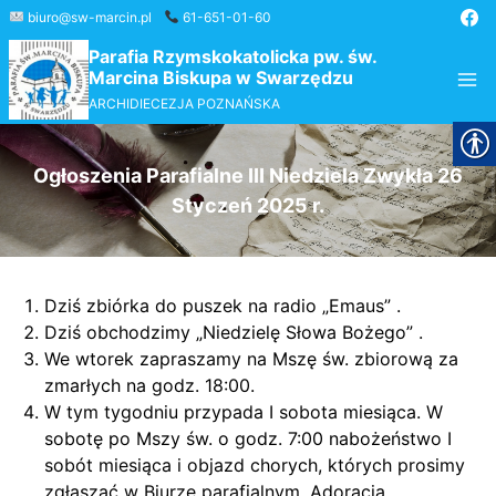
Przejdź
biuro@sw-marcin.pl
61-651-01-60
do
Parafia Rzymskokatolicka pw. św.
treści
Marcina Biskupa w Swarzędzu
ARCHIDIECEZJA POZNAŃSKA
Ogłoszenia Parafialne III Niedziela Zwykła 26
Styczeń 2025 r.
Dziś zbiórka do puszek na radio „Emaus” .
Dziś obchodzimy „Niedzielę Słowa Bożego” .
We wtorek zapraszamy na Mszę św. zbiorową za
zmarłych na godz. 18:00.
W tym tygodniu przypada I sobota miesiąca. W
sobotę po Mszy św. o godz. 7:00 nabożeństwo I
sobót miesiąca i objazd chorych, których prosimy
zgłaszać w Biurze parafialnym. Adoracja