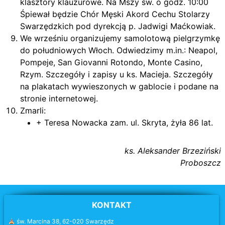
klasztory klauzurowe. Na Mszy św. o godz. 10:00
Śpiewał będzie Chór Męski Akord Cechu Stolarzy
Swarzędzkich pod dyrekcją p. Jadwigi Maćkowiak.
We wrześniu organizujemy samolotową pielgrzymkę
do południowych Włoch. Odwiedzimy m.in.: Neapol,
Pompeje, San Giovanni Rotondo, Monte Casino,
Rzym. Szczegóły i zapisy u ks. Macieja. Szczegóły
na plakatach wywieszonych w gablocie i podane na
stronie internetowej.
Zmarli:
+ Teresa Nowacka zam. ul. Skryta, żyła 86 lat.
ks. Aleksander Brzeziński
Proboszcz
KONTAKT
św. Marcina 38, 62-020 Swarzędz