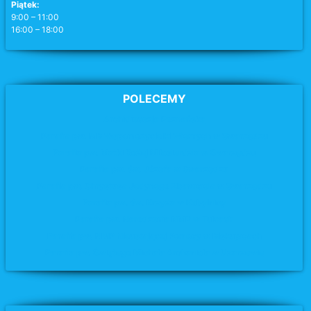
Piątek:
9:00 – 11:00
16:00 – 18:00
POLECEMY
Archidiecezja Poznańska
Parafia pw. MB Wspomożycielki Wiernych w Swarzędzu
Parafia pw. Matki Bożej Miłosierdzia
w Swarzędzu
Parafia pw. św. Józefa
w Swarzędzu
Parafia pw. Chrystusa Jedynego Zbawiciela w Swarzędzu
Parafia pw. św. Krzyża
w Kobylnicy
Parafia pw. Narodzenia NMP w Tulcach
Parafia pw. NMP Nieustającej Pomocy w Biskupicach
Parafia pw. Świętego Michała Archanioła w Uzarzewie