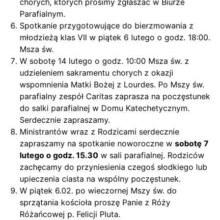
chorych, których prosimy zgłaszać w Biurze
Parafialnym.
Spotkanie przygotowujące do bierzmowania z
młodzieżą klas VII w piątek 6 lutego o godz. 18:00.
Msza św.
W sobotę 14 lutego o godz. 10:00 Msza św. z
udzieleniem sakramentu chorych z okazji
wspomnienia Matki Bożej z Lourdes. Po Mszy św.
parafialny zespół Caritas zaprasza na poczęstunek
do salki parafialnej w Domu Katechetycznym.
Serdecznie zapraszamy.
Ministrantów wraz z Rodzicami serdecznie
zapraszamy na spotkanie noworoczne w
sobotę 7
lutego o godz. 15.30
w sali parafialnej. Rodziców
zachęcamy do przyniesienia czegoś słodkiego lub
upieczenia ciasta na wspólny poczęstunek.
W piątek 6.02. po wieczornej Mszy św. do
sprzątania kościoła proszę Panie z Róży
Różańcowej p. Felicji Pluta.