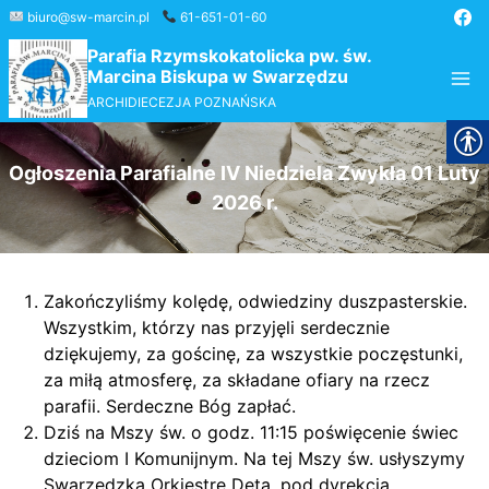
Przejdź
biuro@sw-marcin.pl
61-651-01-60
do
Parafia Rzymskokatolicka pw. św.
treści
Marcina Biskupa w Swarzędzu
ARCHIDIECEZJA POZNAŃSKA
Ogłoszenia Parafialne IV Niedziela Zwykła 01 Luty
2026 r.
Zakończyliśmy kolędę, odwiedziny duszpasterskie.
Wszystkim, którzy nas przyjęli serdecznie
dziękujemy, za gościnę, za wszystkie poczęstunki,
za miłą atmosferę, za składane ofiary na rzecz
parafii. Serdeczne Bóg zapłać.
Dziś na Mszy św. o godz. 11:15 poświęcenie świec
dzieciom I Komunijnym. Na tej Mszy św. usłyszymy
Swarzędzką Orkiestrę Dętą, pod dyrekcją