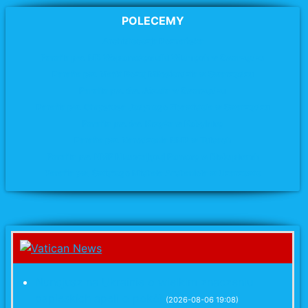
POLECEMY
Archidiecezja Poznańska
Parafia pw. MB Wspomożycielki Wiernych w Swarzędzu
Parafia pw. Matki Bożej Miłosierdzia
w Swarzędzu
Parafia pw. św. Józefa
w Swarzędzu
Parafia pw. Chrystusa Jedynego Zbawiciela w Swarzędzu
Parafia pw. św. Krzyża
w Kobylnicy
Parafia pw. Narodzenia NMP w Tulcach
Parafia pw. NMP Nieustającej Pomocy w Biskupicach
Parafia pw. Świętego Michała Archanioła w Uzarzewie
Nuncjusz na Ukrainie o wielkim znaczeniu
papieskich apeli o pokój
(2026-08-06 19:08)