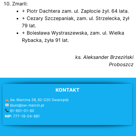
Zmarli:
+ Piotr Dachtera zam. ul. Zapłocie żył. 64 lata.
+ Cezary Szczepaniak, zam. ul. Strzelecka, żył
79 lat.
+ Bolesława Wystraszewska, zam. ul. Wielka
Rybacka, żyła 91 lat.
ks. Aleksander Brzeziński
Proboszcz
KONTAKT
św. Marcina 38, 62-020 Swarzędz
biuro@sw-marcin.pl
61-651-01-60
NIP:
777-18-04-881