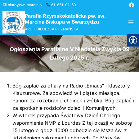
Przejdź
biuro@sw-marcin.pl
61-651-01-60
do
Parafia Rzymskokatolicka pw. św.
treści
Marcina Biskupa w Swarzędzu
ARCHIDIECEZJA POZNAŃSKA
Ogłoszenia Parafialne V Niedziela Zwykła 09
Lutego 2025 r.
Bóg zapłać za ofiary na Radio „Emaus” i klasztory
Klauzurowe. Za spowiedź w I piątek miesiąca.
Panom za rozebranie choinek i żłóbka. Bóg zapłać i
za spotkanie rodziców dzieci I Komunijnych.
W wtorek przypada Światowy Dzień Chorego,
wspomnienie NMP z Lourdes Z tej okazji w sobotę
15 lutego o godz. 10:00 odbędzie się Msza św. z
udzieleniem sakramentu chorych. Po Mszy św.