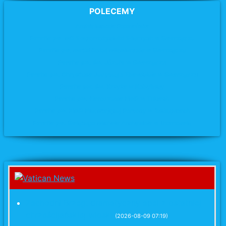
POLECEMY
Archidiecezja Poznańska
Parafia pw. MB Wspomożycielki Wiernych w Swarzędzu
Parafia pw. Matki Bożej Miłosierdzia
w Swarzędzu
Parafia pw. św. Józefa
w Swarzędzu
Parafia pw. Chrystusa Jedynego Zbawiciela w Swarzędzu
Parafia pw. św. Krzyża
w Kobylnicy
Parafia pw. Narodzenia NMP w Tulcach
Parafia pw. NMP Nieustającej Pomocy w Biskupicach
Parafia pw. Świętego Michała Archanioła w Uzarzewie
Zachodni Brzeg: dramatyczny apel z ostatniej
chrześcijańskiej wioski
(2026-08-09 07:19)