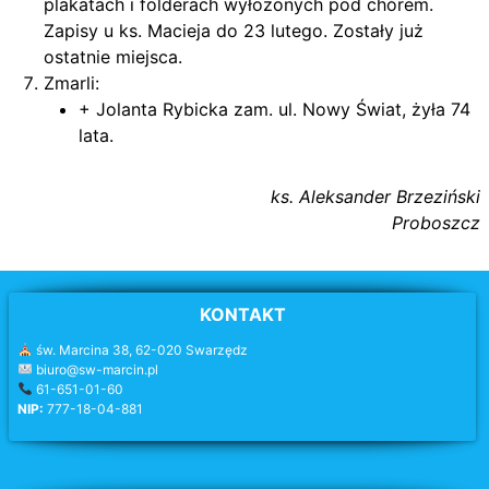
plakatach i folderach wyłożonych pod chórem.
Zapisy u ks. Macieja do 23 lutego. Zostały już
ostatnie miejsca.
Zmarli:
+ Jolanta Rybicka zam. ul. Nowy Świat, żyła 74
lata.
ks. Aleksander Brzeziński
Proboszcz
KONTAKT
św. Marcina 38, 62-020 Swarzędz
biuro@sw-marcin.pl
61-651-01-60
NIP:
777-18-04-881