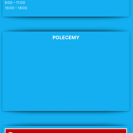
9:00 – 11:00
16:00 – 18:00
POLECEMY
Archidiecezja Poznańska
Parafia pw. MB Wspomożycielki Wiernych w Swarzędzu
Parafia pw. Matki Bożej Miłosierdzia
w Swarzędzu
Parafia pw. św. Józefa
w Swarzędzu
Parafia pw. Chrystusa Jedynego Zbawiciela w Swarzędzu
Parafia pw. św. Krzyża
w Kobylnicy
Parafia pw. Narodzenia NMP w Tulcach
Parafia pw. NMP Nieustającej Pomocy w Biskupicach
Parafia pw. Świętego Michała Archanioła w Uzarzewie