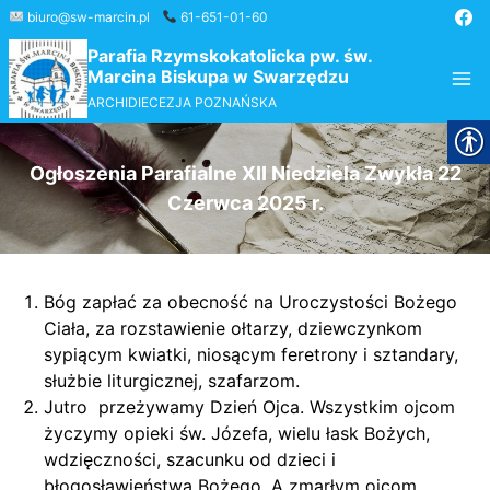
Przejdź
biuro@sw-marcin.pl
61-651-01-60
do
Parafia Rzymskokatolicka pw. św.
treści
Marcina Biskupa w Swarzędzu
ARCHIDIECEZJA POZNAŃSKA
Ogłoszenia Parafialne XII Niedziela Zwykła 22
Czerwca 2025 r.
Bóg zapłać za obecność na Uroczystości Bożego
Ciała, za rozstawienie ołtarzy, dziewczynkom
sypiącym kwiatki, niosącym feretrony i sztandary,
służbie liturgicznej, szafarzom.
Jutro przeżywamy Dzień Ojca. Wszystkim ojcom
życzymy opieki św. Józefa, wielu łask Bożych,
wdzięczności, szacunku od dzieci i
błogosławieństwa Bożego. A zmarłym ojcom