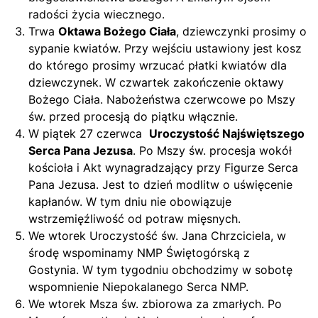
radości życia wiecznego.
Trwa
Oktawa Bożego Ciała
, dziewczynki prosimy o
sypanie kwiatów. Przy wejściu ustawiony jest kosz
do którego prosimy wrzucać płatki kwiatów dla
dziewczynek. W czwartek zakończenie oktawy
Bożego Ciała. Nabożeństwa czerwcowe po Mszy
św. przed procesją do piątku włącznie.
W piątek 27 czerwca
Uroczystość Najświętszego
Serca Pana Jezusa
. Po Mszy św. procesja wokół
kościoła i Akt wynagradzający przy Figurze Serca
Pana Jezusa. Jest to dzień modlitw o uświęcenie
kapłanów. W tym dniu nie obowiązuje
wstrzemięźliwość od potraw mięsnych.
We wtorek Uroczystość św. Jana Chrzciciela, w
środę wspominamy NMP Świętogórską z
Gostynia. W tym tygodniu obchodzimy w sobotę
wspomnienie Niepokalanego Serca NMP.
We wtorek Msza św. zbiorowa za zmarłych. Po