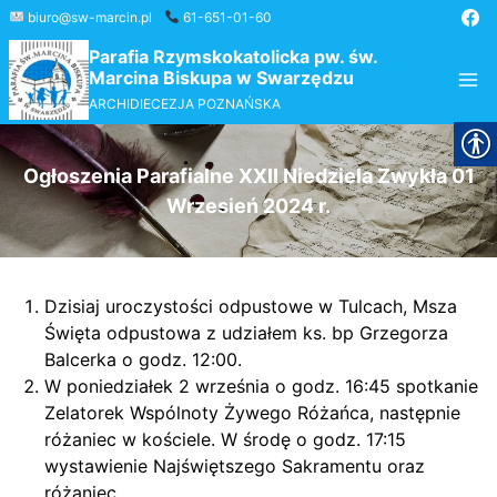
Przejdź
biuro@sw-marcin.pl
61-651-01-60
do
Parafia Rzymskokatolicka pw. św.
treści
Marcina Biskupa w Swarzędzu
ARCHIDIECEZJA POZNAŃSKA
Ogłoszenia Parafialne XXII Niedziela Zwykła 01
Wrzesień 2024 r.
Dzisiaj uroczystości odpustowe w Tulcach, Msza
Święta odpustowa z udziałem ks. bp Grzegorza
Balcerka o godz. 12:00.
W poniedziałek 2 września o godz. 16:45 spotkanie
Zelatorek Wspólnoty Żywego Różańca, następnie
różaniec w kościele. W środę o godz. 17:15
wystawienie Najświętszego Sakramentu oraz
różaniec.