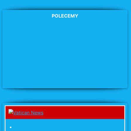
POLECEMY
Archidiecezja Poznańska
Parafia pw. MB Wspomożycielki Wiernych w Swarzędzu
Parafia pw. Matki Bożej Miłosierdzia
w Swarzędzu
Parafia pw. św. Józefa
w Swarzędzu
Parafia pw. Chrystusa Jedynego Zbawiciela w Swarzędzu
Parafia pw. św. Krzyża
w Kobylnicy
Parafia pw. Narodzenia NMP w Tulcach
Parafia pw. NMP Nieustającej Pomocy w Biskupicach
Parafia pw. Świętego Michała Archanioła w Uzarzewie
Kościół w Ceucie organizuje czuwanie