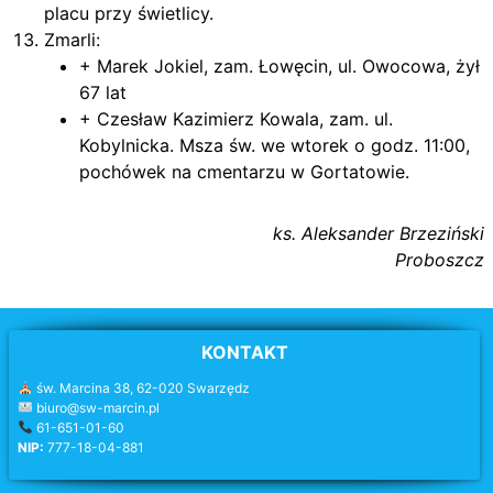
placu przy świetlicy.
Zmarli:
+ Marek Jokiel, zam. Łowęcin, ul. Owocowa, żył
67 lat
+ Czesław Kazimierz Kowala, zam. ul.
Kobylnicka. Msza św. we wtorek o godz. 11:00,
pochówek na cmentarzu w Gortatowie.
ks. Aleksander Brzeziński
Proboszcz
KONTAKT
św. Marcina 38, 62-020 Swarzędz
biuro@sw-marcin.pl
61-651-01-60
NIP:
777-18-04-881