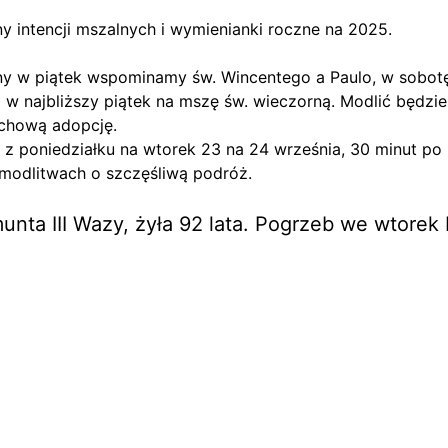
 intencji mszalnych i wymienianki roczne na 2025.
iny w piątek wspominamy św. Wincentego a Paulo, w sobot
najbliższy piątek na mszę św. wieczorną. Modlić będziem
uchową adopcję.
z poniedziałku na wtorek 23 na 24 września, 30 minut po 
modlitwach o szczęśliwą podróż.
unta III Wazy, żyła 92 lata. Pogrzeb we wtore