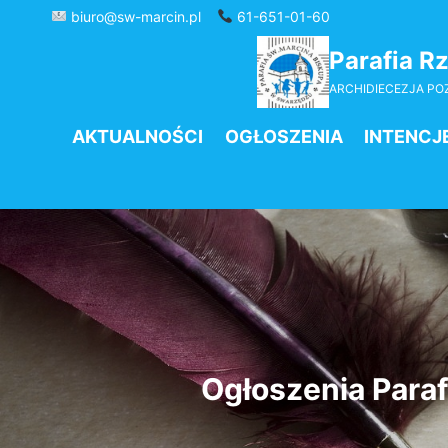
Przejdź
biuro@sw-marcin.pl
61-651-01-60
do
Parafia R
treści
ARCHIDIECEZJA P
AKTUALNOŚCI
OGŁOSZENIA
INTENCJ
Ogłoszenia Paraf