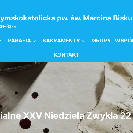
zymskokatolicka pw. św. Marcina Bis
OZNAŃSKA
E
PARAFIA
SAKRAMENTY
GRUPY I WSPÓ
KONTAKT
ialne XXV Niedziela Zwykła 22