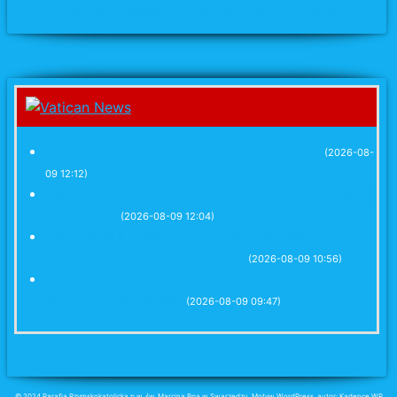
Parafia pw. Świętego Michała Archanioła w Uzarzewie
Papież: Czas przerwać spiralę przemocy
(2026-08-
09 12:12)
Leon XIV: Nie przeceniajmy sił ani nie popadajmy
w rozpacz
(2026-08-09 12:04)
Jan Paweł II o św. Edycie Stein: symbol
dramatów Europy XX stulecia
(2026-08-09 10:56)
Bangladesz: Kościół towarzyszy dalitom na
drodze do godności
(2026-08-09 09:47)
© 2024 Parafia Rzymskokatolicka p.w. św. Marcina Bpa w Swarzędzu, Motyw WordPress, autor: Kadence WP