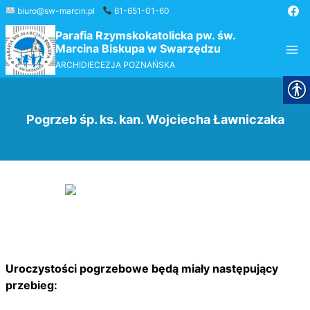
Przejdź
biuro@sw-marcin.pl
61-651-01-60
do
Parafia Rzymskokatolicka pw. św.
treści
Marcina Biskupa w Swarzędzu
ARCHIDIECEZJA POZNAŃSKA
Pogrzeb śp. ks. kan. Wojciecha Ławniczaka
Uroczystości pogrzebowe będą miały następujący
przebieg: