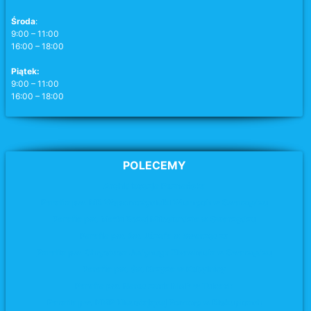
Środa
:
9:00 – 11:00
16:00 – 18:00
Piątek:
9:00 – 11:00
16:00 – 18:00
POLECEMY
Archidiecezja Poznańska
Parafia pw. MB Wspomożycielki Wiernych w Swarzędzu
Parafia pw. Matki Bożej Miłosierdzia
w Swarzędzu
Parafia pw. św. Józefa
w Swarzędzu
Parafia pw. Chrystusa Jedynego Zbawiciela w Swarzędzu
Parafia pw. św. Krzyża
w Kobylnicy
Parafia pw. Narodzenia NMP w Tulcach
Parafia pw. NMP Nieustającej Pomocy w Biskupicach