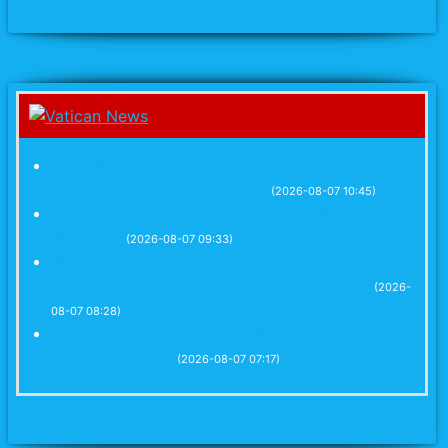
Parafia pw. Świętego Michała Archanioła w Uzarzewie
Kard. Pizzaballa: chrześcijanie zmęczeni
negocjacjami pragną pokoju
(2026-08-07 10:45)
Nie żyje Francesco Guccini, głos kilku pokoleń
Włochów
(2026-08-07 09:33)
Bp Angelelli i o. Kolbe - „męczennicy braterstwa i
sprawiedliwości” w „Magnifica humanitas”
(2026-
08-07 08:28)
Demokratyczna Republika Konga: wojna, ebola,
pomoc Kościoła
(2026-08-07 07:17)