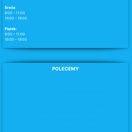
Środa
:
9:00 – 11:00
16:00 – 18:00
Piątek:
9:00 – 11:00
16:00 – 18:00
POLECEMY
Archidiecezja Poznańska
Parafia pw. MB Wspomożycielki Wiernych w Swarzędzu
Parafia pw. Matki Bożej Miłosierdzia
w Swarzędzu
Parafia pw. św. Józefa
w Swarzędzu
Parafia pw. Chrystusa Jedynego Zbawiciela w Swarzędzu
Parafia pw. św. Krzyża
w Kobylnicy
Parafia pw. Narodzenia NMP w Tulcach
Parafia pw. NMP Nieustającej Pomocy w Biskupicach