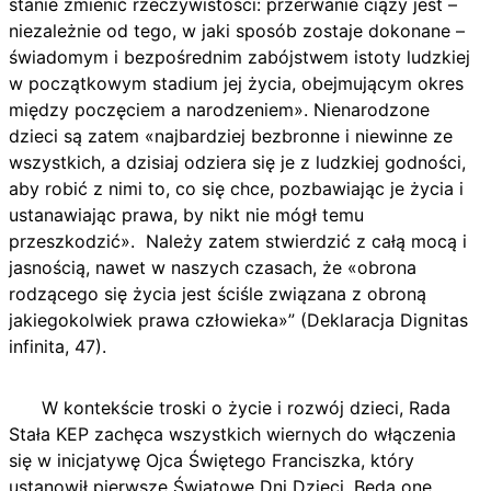
stanie zmienić rzeczywistości: przerwanie ciąży jest –
niezależnie od tego, w jaki sposób zostaje dokonane –
świadomym i bezpośrednim zabójstwem istoty ludzkiej
w początkowym stadium jej życia, obejmującym okres
między poczęciem a narodzeniem». Nienarodzone
dzieci są zatem «najbardziej bezbronne i niewinne ze
wszystkich, a dzisiaj odziera się je z ludzkiej godności,
aby robić z nimi to, co się chce, pozbawiając je życia i
ustanawiając prawa, by nikt nie mógł temu
przeszkodzić». Należy zatem stwierdzić z całą mocą i
jasnością, nawet w naszych czasach, że «obrona
rodzącego się życia jest ściśle związana z obroną
jakiegokolwiek prawa człowieka»” (Deklaracja Dignitas
infinita, 47).
W kontekście troski o życie i rozwój dzieci, Rada
Stała KEP zachęca wszystkich wiernych do włączenia
się w inicjatywę Ojca Świętego Franciszka, który
ustanowił pierwsze Światowe Dni Dzieci. Będą one