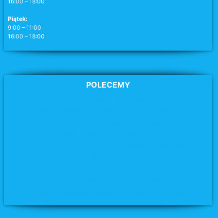
16:00 – 18:00
Piątek:
9:00 – 11:00
16:00 – 18:00
POLECEMY
Archidiecezja Poznańska
Parafia pw. MB Wspomożycielki Wiernych w Swarzędzu
Parafia pw. Matki Bożej Miłosierdzia
w Swarzędzu
Parafia pw. św. Józefa
w Swarzędzu
Parafia pw. Chrystusa Jedynego Zbawiciela w Swarzędzu
Parafia pw. św. Krzyża
w Kobylnicy
Parafia pw. Narodzenia NMP w Tulcach
Parafia pw. NMP Nieustającej Pomocy w Biskupicach
Parafia pw. Świętego Michała Archanioła w Uzarzewie