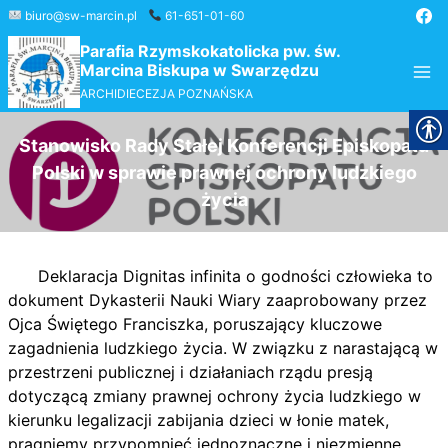
Przejdź
biuro@sw-marcin.pl
61-651-01-60
do
Parafia Rzymskokatolicka pw. św.
treści
Marcina Biskupa w Swarzędzu
ARCHIDIECEZJA POZNAŃSKA
Stanowisko Rady Stałej Konferencji Episkopatu
Polski w sprawie prawnej ochrony ludzkiego
życia
Deklaracja Dignitas infinita o godności człowieka to
dokument Dykasterii Nauki Wiary zaaprobowany przez
Ojca Świętego Franciszka, poruszający kluczowe
zagadnienia ludzkiego życia. W związku z narastającą w
przestrzeni publicznej i działaniach rządu presją
dotyczącą zmiany prawnej ochrony życia ludzkiego w
kierunku legalizacji zabijania dzieci w łonie matek,
pragniemy przypomnieć jednoznaczne i niezmienne