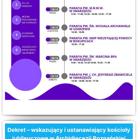
Dekret – wskazujący i ustanawiający kościoły
jubileuczowe w Archidiecezji Poznańskiej