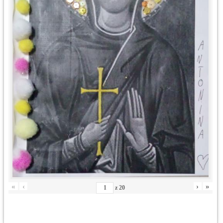
«
‹
›
»
z
20