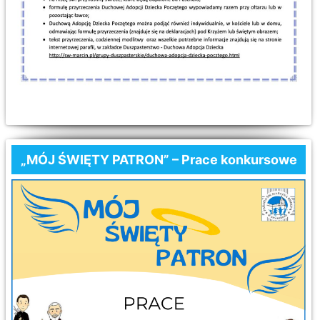
„MÓJ ŚWIĘTY PATRON” – Prace konkursowe