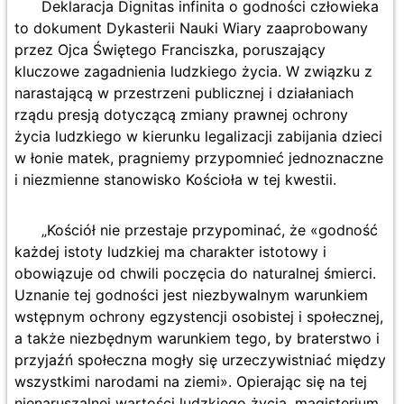
Deklaracja Dignitas infinita o godności człowieka
to dokument Dykasterii Nauki Wiary zaaprobowany
przez Ojca Świętego Franciszka, poruszający
kluczowe zagadnienia ludzkiego życia. W związku z
narastającą w przestrzeni publicznej i działaniach
rządu presją dotyczącą zmiany prawnej ochrony
życia ludzkiego w kierunku legalizacji zabijania dzieci
w łonie matek, pragniemy przypomnieć jednoznaczne
i niezmienne stanowisko Kościoła w tej kwestii.
„Kościół nie przestaje przypominać, że «godność
każdej istoty ludzkiej ma charakter istotowy i
obowiązuje od chwili poczęcia do naturalnej śmierci.
Uznanie tej godności jest niezbywalnym warunkiem
wstępnym ochrony egzystencji osobistej i społecznej,
a także niezbędnym warunkiem tego, by braterstwo i
przyjaźń społeczna mogły się urzeczywistniać między
wszystkimi narodami na ziemi». Opierając się na tej
nienaruszalnej wartości ludzkiego życia, magisterium