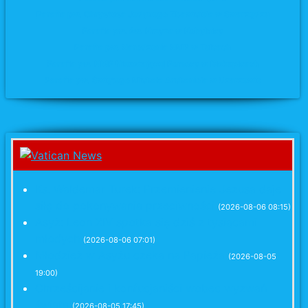
Parafia pw. Chrystusa Jedynego Zbawiciela w Swarzędzu
Parafia pw. św. Krzyża
w Kobylnicy
Parafia pw. Narodzenia NMP w Tulcach
Parafia pw. NMP Nieustającej Pomocy w Biskupicach
Parafia pw. Świętego Michała Archanioła w Uzarzewie
Ks. Waldemar Turek: Przemienienie Jezusa daje
siłę do pokonywania przeciwności
(2026-08-06 08:15)
Asyż: Leon XIV spotka się dziś z tysiącami
młodych
(2026-08-06 07:01)
Młodzież w Asyżu czeka na Papieża
(2026-08-05
19:00)
Chrześcijanie i konfucjaniści wobec wyzwań
świata
(2026-08-05 17:45)