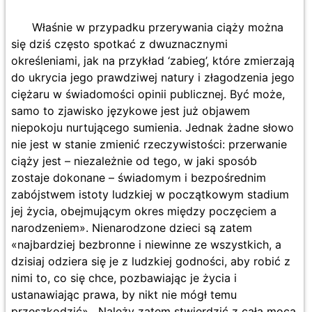
Właśnie w przypadku przerywania ciąży można
się dziś często spotkać z dwuznacznymi
określeniami, jak na przykład ‘zabieg’, które zmierzają
do ukrycia jego prawdziwej natury i złagodzenia jego
ciężaru w świadomości opinii publicznej. Być może,
samo to zjawisko językowe jest już objawem
niepokoju nurtującego sumienia. Jednak żadne słowo
nie jest w stanie zmienić rzeczywistości: przerwanie
ciąży jest – niezależnie od tego, w jaki sposób
zostaje dokonane – świadomym i bezpośrednim
zabójstwem istoty ludzkiej w początkowym stadium
jej życia, obejmującym okres między poczęciem a
narodzeniem». Nienarodzone dzieci są zatem
«najbardziej bezbronne i niewinne ze wszystkich, a
dzisiaj odziera się je z ludzkiej godności, aby robić z
nimi to, co się chce, pozbawiając je życia i
ustanawiając prawa, by nikt nie mógł temu
przeszkodzić». Należy zatem stwierdzić z całą mocą