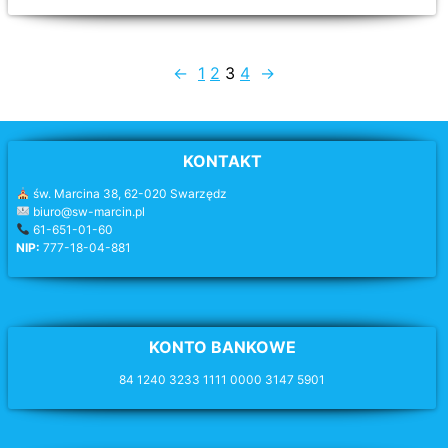
←
1
2
3
4
→
KONTAKT
św. Marcina 38, 62-020 Swarzędz
biuro@sw-marcin.pl
61-651-01-60
NIP:
777-18-04-881
KONTO BANKOWE
84 1240 3233 1111 0000 3147 5901